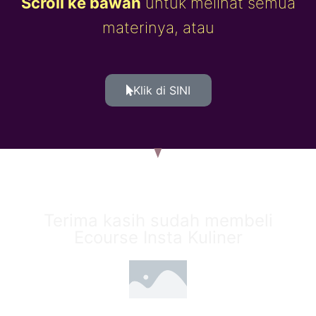
Scroll ke bawah
untuk melihat semua
materinya, atau
Klik di SINI
Terima kasih sudah membeli
Ecourse Insta Kuliner