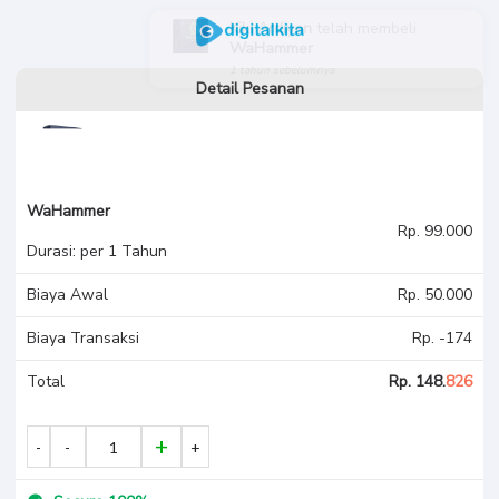
Kiki Ardiyan
telah membeli
WaHammer
1 tahun sebelumnya
Detail Pesanan
WaHammer
Rp. 99.000
Durasi: per 1 Tahun
Biaya Awal
Rp. 50.000
Biaya Transaksi
Rp. -174
Total
Rp. 148.
826